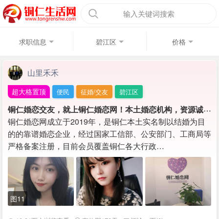
输入关键词搜索
求职信息
碧江区
价格
山里禾禾
超大格置顶
便民
征婚/交友
碧江区
铜
仁婚恋交友，就上铜仁婚恋网！本土婚恋机构，资源诚信靠谱！！
铜仁婚恋网成立于2019年，是铜仁本土实名制以结婚为目
的的靠谱婚恋企业，经过国家工信部、公安部门、工商局等
严格备案注册，目前会员覆盖铜仁各大行政…
图11