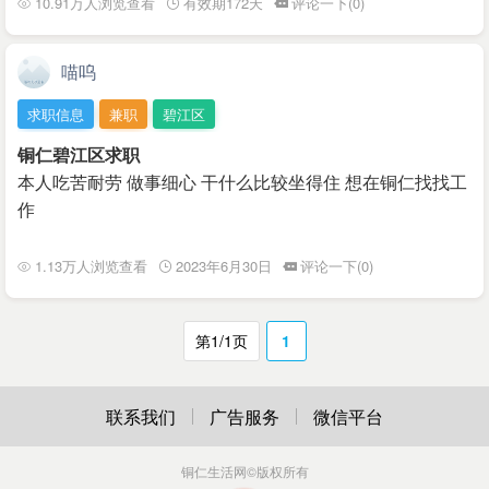
10.91万人浏览查看
有效期172天
评论一下(0)
喵呜
求职信息
兼职
碧江区
铜仁碧江区求职
本人吃苦耐劳 做事细心 干什么比较坐得住 想在铜仁找找工
作
1.13万人浏览查看
2023年6月30日
评论一下(0)
第1/1页
1
联系我们
广告服务
微信平台
铜仁生活网
©版权所有