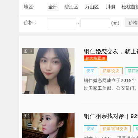
地区:
全部
碧江区
万山区
川硐
松桃苗
价格：
价格
-
(元)
铜仁婚恋交友，就上
图11
超大格置顶
便民
征婚/交友
碧江
铜仁婚恋网成立于2019
过国家工信部、公安部门
铜仁相亲找对象｜9
图1
便民
征婚/同城交友