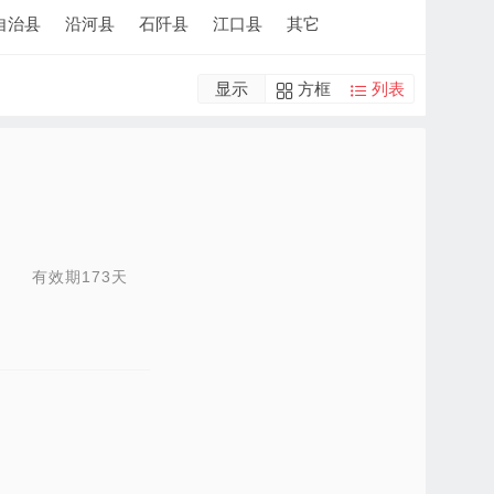
自治县
沿河县
石阡县
江口县
其它
显示
方框
列表
有效期173天