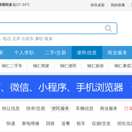
保存桌面
我的收藏
：
电话
北岸
出租车
兼职
银泉
家
个人求职
二手/交易
便民信息
商业服务
铜仁二手车
铜仁商家
铜仁便民
铜仁旅游
铜仁暑假
转让信息
供求/交易
便民服务
车辆信息
商业服务
快递
家电维修
回收
送餐
租车
征婚/交友
招生信