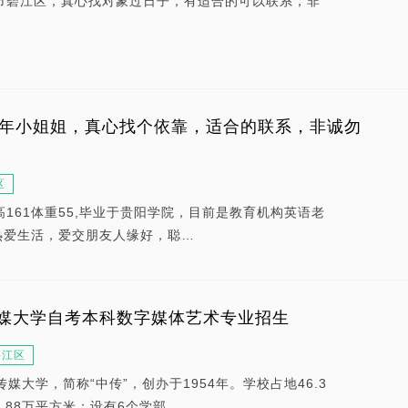
市碧江区，真心找对象过日子，有适合的可以联系，非
2年小姐姐，真心找个依靠，适合的联系，非诚勿
区
高161体重55,毕业于贵阳学院，目前是教育机构英语老
热爱生活，爱交朋友人缘好，聪…
媒大学自考本科数字媒体艺术专业招生
碧江区
媒大学，简称“中传”，创办于1954年。学校占地46.3
.88万平方米；设有6个学部…