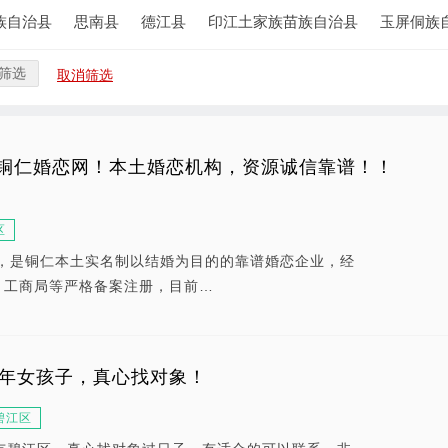
族自治县
思南县
德江县
印江土家族苗族自治县
玉屏侗族
筛选
取消筛选
铜仁婚恋网！本土婚恋机构，资源诚信靠谱！！
区
年，是铜仁本土实名制以结婚为目的的靠谱婚恋企业，经
、工商局等严格备案注册，目前…
2年女孩子，真心找对象！
碧江区