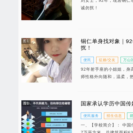
刘女士，92年，现居铜仁
诚勿扰！
铜仁单身找对象｜9
图1
扰！
便民
征婚/交友
万山
92年射手座的小姐姐，身
师性格外向随和，温柔，
国家承认学历中国传
图1
便民服务
招生信息
一、【学校简介】： 中国传
7万平方米，总建筑面积63