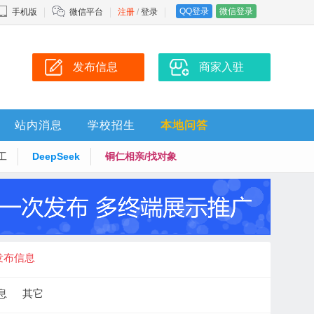
QQ登录
微信登录
手机版
微信平台
注册
/
登录
发布信息
商家入驻
站内消息
学校招生
本地问答
工
DeepSeek
铜仁相亲/找对象
发布信息
息
其它