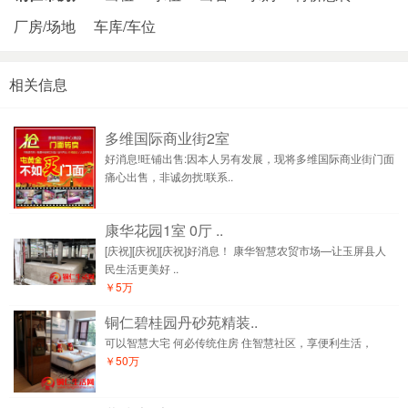
厂房/场地
车库/车位
相关信息
多维国际商业街2室
好消息!旺铺出售:因本人另有发展，现将多维国际商业街门面
痛心出售，非诚勿扰!联系..
康华花园1室 0厅 ..
[庆祝][庆祝][庆祝]好消息！ 康华智慧农贸市场—让玉屏县人
民生活更美好 ..
￥5万
铜仁碧桂园丹砂苑精装..
可以智慧大宅 何必传统住房 住智慧社区，享便利生活，
￥50万