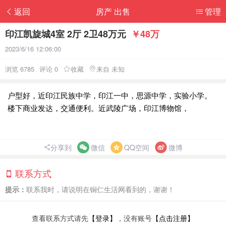
返回
房产 出售
管理
印江凯旋城4室 2厅 2卫48万元
￥48万
2023/6/16 12:06:00
浏览 6785
评论 0
收藏
来自 未知
户型好，近印江民族中学，印江一中，思源中学，实验小学。
楼下商业发达，交通便利。近武陵广场，印江博物馆，
分享到
微信
QQ空间
微博
联系方式
提示：
联系我时，请说明在铜仁生活网看到的，谢谢！
查看联系方式请先
【登录】
，没有账号
【点击注册】