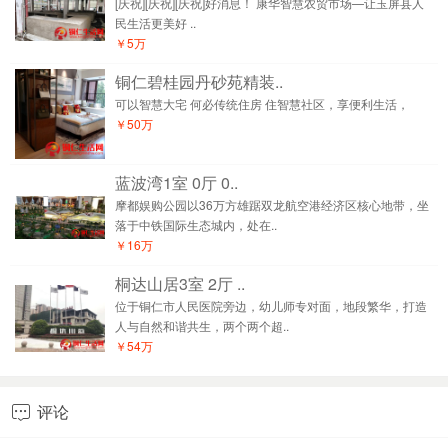
[庆祝][庆祝][庆祝]好消息！ 康华智慧农贸市场—让玉屏县人
民生活更美好 ..
￥5万
铜仁碧桂园丹砂苑精装..
可以智慧大宅 何必传统住房 住智慧社区，享便利生活，
￥50万
蓝波湾1室 0厅 0..
摩都娱购公园以36万方雄踞双龙航空港经济区核心地带，坐
落于中铁国际生态城内，处在..
￥16万
桐达山居3室 2厅 ..
位于铜仁市人民医院旁边，幼儿师专对面，地段繁华，打造
人与自然和谐共生，两个两个超..
￥54万
评论
