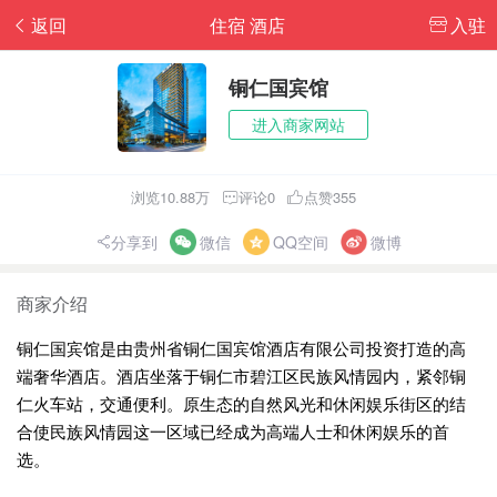
返回
住宿 酒店
入驻
铜仁国宾馆
进入商家网站
浏览10.88万
评论0
点赞355
分享到
微信
QQ空间
微博
商家介绍
铜仁国宾馆是由贵州省铜仁国宾馆酒店有限公司投资打造的高
端奢华酒店。酒店坐落于铜仁市碧江区民族风情园内，紧邻铜
仁火车站，交通便利。原生态的自然风光和休闲娱乐街区的结
合使民族风情园这一区域已经成为高端人士和休闲娱乐的首
选。