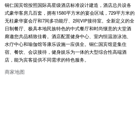
铜仁国宾馆按照国际高星级酒店标准设计建造，酒店总共设各
式豪华客房几百套，拥有1580平方米的宴会区域，729平方米的
无柱豪华宴会厅和7间多功能厅、2间VIP接待室。全新定义的全
日制餐厅、极具本地民族特色的中式餐厅和时尚惬意的大堂酒
廊邀您共品精致佳肴。酒店配置健身中心、室内恒温游泳池、
水疗中心和瑜伽馆等康乐设施一应俱全。铜仁国宾馆是集住
宿、餐饮、会议接待，健身娱乐为一体的大型综合性高端酒
店，能为宾客提供不同需求的特色服务。
商家地图